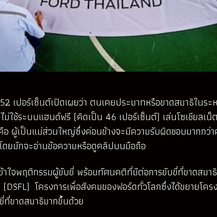
 เปอร์เซ็นต์เปิดเผยว่า ตนเคยประมาทหรือขาดสมาธิในระหว่างข
ใช้ระบบแฮนด์ฟรี (คิดเป็น 46 เปอร์เซ็นต์) เล่นโซเชียลเน็ตเ
จคือ ผู้เป็นแม่ส่วนใหญ่ซึ่งค่อนข้างจะมีความรับผิดชอบมากกว่
 โดยมักจะอ่านข้อความหรือดูคลิปบนมือถือ
าใจพฤติกรรมผู้ขับขี่ พร้อมทัศนคติที่มีต่อการขับขี่ที่ขาดสมาธ
DSFL) โครงการเพื่อสังคมของฟอร์ดทั่วโลกซึ่งได้ขยายโครง
่ที่ขาดสมาธิมากขึ้นด้วย