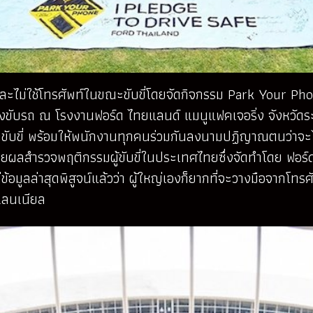
ละไม่ใช้โทรศัพท์ในขณะขับขี่โดยจัดกิจกรรม Park Your Pho
างขับรถ ณ โรงงานฟอร์ด ไทยแลนด์ แมนูแฟคเจอริ่ง จังหวัด
ขับขี่ พร้อมให้พนักงานทุกคนร่วมกันลงนามปฏิญาณตนว่าจะไม
เผยผลสำรวจพฤติกรรมผู้ขับขี่ในประเทศไทยซึ่งจัดทำโดย ฟอร์ด 
้อมูลล่าสุดพิสูจน์แล้วว่า ผู้ใหญ่เองก็ยากที่จะวางมือจากโทรศัพ
ลเลนเนียล