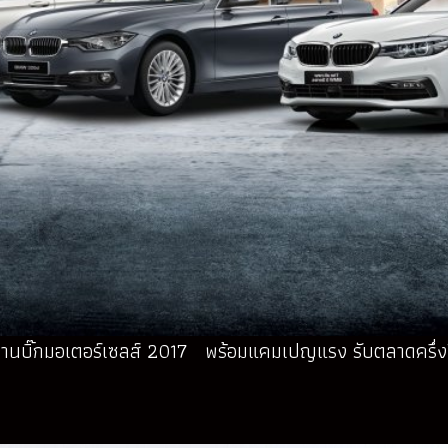
มงานบิ๊กมอเตอร์เซลส์ 2017 พร้อมแคมเปญแรง รับตลาดครึ่งป