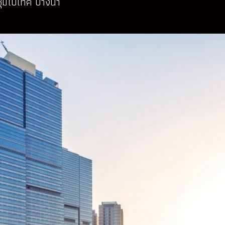
ชุมไบเทค บางนา