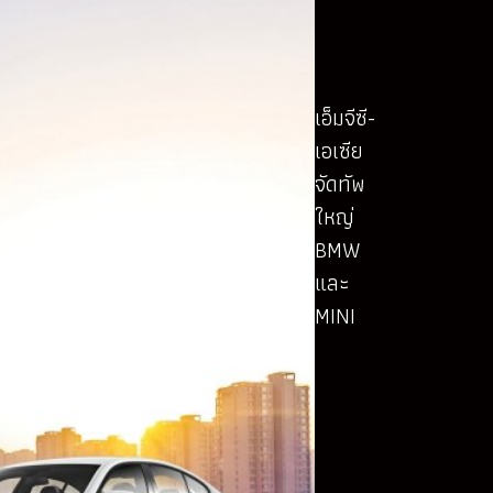
เอ็มจีซี-
เอเซีย
จัดทัพ
ใหญ่
BMW
และ
MINI