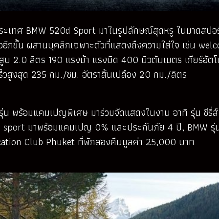
กอบในประเทศ BMW 520d Sport มาในรูปลักษณ์สุดหรู ในมาดส
ยวอีกขั้น ผสานบุคลิกเฉพาะตัวที่แสดงถึงความใส่ใจ เช่น we
สูบ 2.0 ลิตร 190 แรงม้า แรงบิด 400 นิวตันเมตร เกียร์อัตโน
ร็วสูงสุด 235 กม./ชม. อัตราสิ้นเปลือง 20 กม./ลิตร
ายรุ่น พร้อมแคมเปญพิเศษ มาร่วมจัดแสดงในงาน อาทิ รุ่น ชี
sport มาพร้อมแคมเปญ 0% และประกันภัย 4 ปี, BMW รุ่น
ation Club Phuket ที่พักสองคืนมูลค่า 25,000 บาท