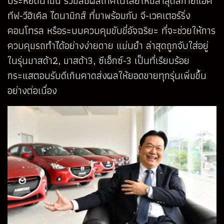
ประหยัดน้ำมัน ร่วมสัมผัสเทคโนโลยีใหม่ล่าสุดสกายแอค
ทีฟ-วีฮิเคิล ไดนามิกส์ ที่มาพร้อมกับ จี-เวคเตอร์ริ่ง
คอนโทรล หรือระบบควบคุมขับขี่อัจฉริยะ ที่จะช่วยให้การ
ควบคุมรถทำได้อย่างง่ายดาย แม่นยำ ล่าสุดถูกจับใส่อยู่
ในรุ่นมาสด้า2, มาสด้า3, ซีเอ็กซ์-3 เป็นที่เรียบร้อย
กระแสตอบรับดีเกินคาดส่งผลให้ยอดขายทุกรุ่นเพิ่มขึ้น
อย่างต่อเนื่อง