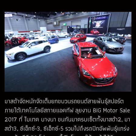
มาสด้าจัดหนักจัดเต็มยกขบวนรถยนต์สายพันธุ์สปอร์ต
ภายใต้เทคโนโลยีสกายแอคทีฟ ลุยงาน BIG Motor Sale
2017 ที่ ไบเทค บางนา ขนกันมาครบเซ็ตทั้งมาสด้า2, มา
สด้า3, ซีเอ็กซ์-3, ซีเอ็กซ์-5 รวมไปถึงรถปิกอัพพันธุ์แกร่ง