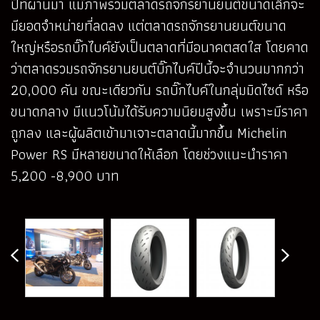
ปีที่ผ่านมา แม้ภาพรวมตลาดรถจักรยานยนต์ขนาดเล็กจะ
มียอดจำหน่ายที่ลดลง แต่ตลาดรถจักรยานยนต์ขนาด
ใหญ่หรือรถบิ๊กไบค์ยังเป็นตลาดที่มีอนาคตสดใส โดยคาด
ว่าตลาดรวมรถจักรยานยนต์บิ๊กไบค์ปีนี้จะจำนวนมากกว่า
20,000 คัน ขณะเดียวกัน รถบิ๊กไบค์ในกลุ่มมิดไซด์ หรือ
ขนาดกลาง มีแนวโน้มได้รับความนิยมสูงขึ้น เพราะมีราคา
ถูกลง และผู้ผลิตเข้ามาเจาะตลาดนี้มากขึ้น Michelin
Power RS มีหลายขนาดให้เลือก โดยช่วงแนะนําราคา
5,200 -8,900 บาท