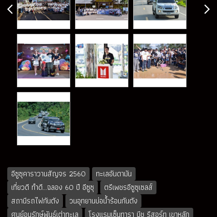
อีซูซุคาราวานสัญจร 2560
ทะเลอันดามัน
เที่ยวดี ทำดี...ฉลอง 60 ปี อีซูซุ
ตรีเพชรอีซูซุเซลส์
สถานีรถไฟกันตัง
วนอุทยานบ่อน้ำร้อนกันตัง
ศูนย์อนุรักษ์พันธุ์เต่าทะเล
โรงแรมเซ็นทารา บีช รีสอร์ท เขาหลัก