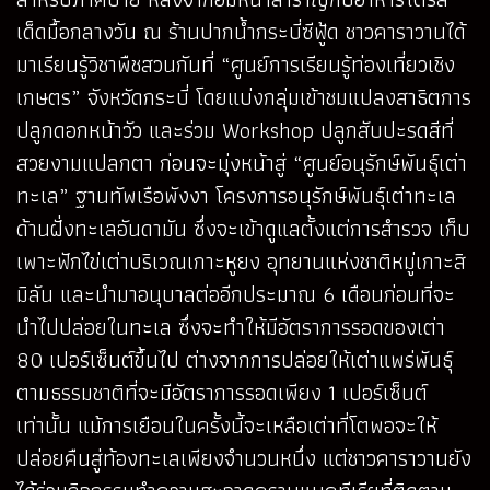
เด็ดมื้อกลางวัน ณ ร้านปากน้ำกระบี่ซีฟู้ด ชาวคาราวานได้
มาเรียนรู้วิชาพืชสวนกันที่ “ศูนย์การเรียนรู้ท่องเที่ยวเชิง
เกษตร” จังหวัดกระบี่ โดยแบ่งกลุ่มเข้าชมแปลงสาธิตการ
ปลูกดอกหน้าวัว และร่วม Workshop ปลูกสับปะรดสีที่
สวยงามแปลกตา ก่อนจะมุ่งหน้าสู่ “ศูนย์อนุรักษ์พันธุ์เต่า
ทะเล” ฐานทัพเรือพังงา โครงการอนุรักษ์พันธุ์เต่าทะเล
ด้านฝั่งทะเลอันดามัน ซึ่งจะเข้าดูแลตั้งแต่การสำรวจ เก็บ
เพาะฟักไข่เต่าบริเวณเกาะหูยง อุทยานแห่งชาติหมู่เกาะสิ
มิลัน และนำมาอนุบาลต่ออีกประมาณ 6 เดือนก่อนที่จะ
นำไปปล่อยในทะเล ซึ่งจะทำให้มีอัตราการรอดของเต่า
80 เปอร์เซ็นต์ขึ้นไป ต่างจากการปล่อยให้เต่าแพร่พันธุ์
ตามธรรมชาติที่จะมีอัตราการรอดเพียง 1 เปอร์เซ็นต์
เท่านั้น แม้การเยือนในครั้งนี้จะเหลือเต่าที่โตพอจะให้
ปล่อยคืนสู่ท้องทะเลเพียงจำนวนหนึ่ง แต่ชาวคาราวานยัง