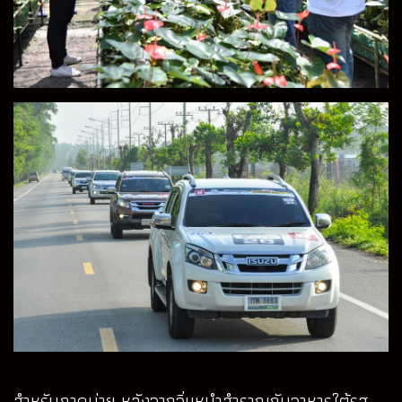
สำหรับภาคบ่าย หลังจากอิ่มหนำสำราญกับอาหารใต้รส