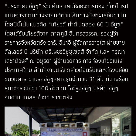
“ประชาคมอีซูซุ” ร่วมค้นหาเสน่ห์ของการท่องเที่ยวในรูป
แบบคาราวานทางรถยนต์ตามเส้นทางฝั่งทะเลอันดามัน
โดยปีนี้เน้นแนวคิด “เที่ยวดี ทำดี...ฉลอง 60 ปี อีซูซุ”
โดยได้รับเกียรติจาก ภาคภูมิ อินทรสุวรรณ รองผู้ว่า
ราชการจังหวัดตรัง อาร์. อิมาอิ ผู้จัดการอาวุโส ฝ่ายขาย
ดีลเลอร์ บี บริษัท ตรีเพชรอีซูซุเซลส์ จำกัด และ กรุณา
เดชาติวงศ์ ณ อยุธยา ผู้อำนวยการ การท่องเที่ยวแห่ง
ประเทศไทย สำนักงานตรัง กล่าวต้อนรับและตีธงปล่อย
ขบวนคาราวานรถอีซูซุหลากรุ่นจำนวน 31 คัน ที่มาพร้อม
สมาชิกรวมกว่า 100 ชีวิต ณ โชว์รูมอีซูซุ บริษัท อีซูซุ
อันดามันเซลส์ จำกัด สาขาตรัง