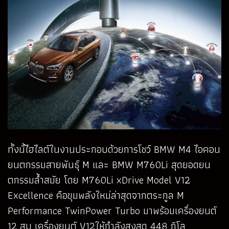
ทั้งนี้ไฮไลต์ในงานประกอบด้วยการโชว์ BMW M4 ไอคอน
ยนตกรรมสายพันธุ์ M และ BMW M760Li สุดยอดยน
ตกรรมล้ำสมัย โดย M760Li xDrive Model V12
Excellence คือขุมพลังใหม่ล่าสุดจากตระกูล M
Performance TwinPower Turbo มาพร้อมเครื่องยนต์
12 สูบ เครื่องยนต์ V12ให้กำลังสูงสุด 448 กิโล