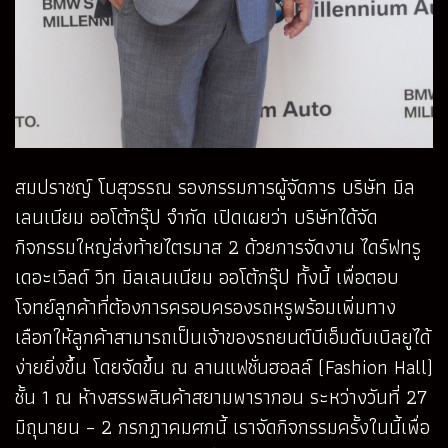
สมปราชญ์ โบสุวรรณ รองกรรมการผู้จัดการ บริษัท มิล
เลนเนียม ออโต้กรุ๊ป จำกัด เปิดเผยว่า บริษัทได้จัด
กิจกรรมใหญ่ส่งท้ายไตรมาส 2 ด้วยการจัดงาน ไดร์ฟทรู
เดอะเวิลด์ วิท มิลเลนเนียม ออโต้กรุ๊ป ทั้งนี้ เพื่อตอบ
โจทย์ลูกค้าที่ต้องการครอบครองรถหรูพร้อมเพิ่มทาง
เลือกให้ลูกค้าสามารถเป็นเจ้าของรถยนต์บีเอ็มดับเบิลยูได้
ง่ายยิ่งขึ้น โดยจัดขึ้น ณ ลานแฟชั่นฮอลล์ (Fashion Hall)
ชั้น 1 ณ ห้างสรรพสินค้าสยามพารากอน ระหว่างวันที่ 27
มิถุนายน – 2 กรกฏาคมศกนี้ เราจัดกิจกรรมครั้งในนี้เพื่อ