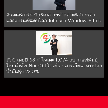
อินเตอร์มาร์ค บิสซิเนส ลุยทำตลาดฟิล์มกรอง
แสงแบรนด์ระดับโลก Johnson Window Films
PTG เผยปี 68 กำไรแตะ 1,074 ลบ.กาแฟพันธุ์
ไทยนำทัพ Non-Oil โตเด่น - มาร์เก็ตแชร์ค้าปลีก
น้ำมันพุ่ง 22.0%