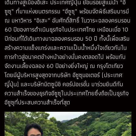
เดินทางสู่เมืองอิเสะ ประเทศญี่ปุ่น ย้อนรอยสู่แม่น้ำ “อี
ซูซุ” ที่มาแห่งยนตรกรรม “อีซูซุ” พร้อมจัดพิธีเสริมบารมี
ณ มหาวิหาร “อิเสะ” อันศักดิ์สิทธิ์ ในวาระฉลองครบรอบ
60 ปีของการดำเนินธุรกิจในประเทศไทย เหมือนเมื่อ 10
ปีก่อนที่ได้เดินทางมาฉลองครบรอบ 50 ปี ทั้งนี้เพื่อเสริม
สร้างความแข็งแกร่งและความเป็นน้ำหนึ่งใจเดียวกันใน
การก้าวสู่อนาคตข้างหน้าอย่างมั่นคงตลอดไป พร้อมกับ
จัดงานเลี้ยงฉลอง 60 ปีอย่างยิ่งใหญ่ ณ กรุงโตเกียว
โดยมีผู้บริหารสูงสุดจากบริษัท อีซูซุมอเตอร์ (ประเทศ
ญี่ปุ่น) และบริษัทมิตซูบิชิ คอร์ปอเรชั่น มาร่วมยินดีกับ
ความสำเร็จของธุรกิจอีซูซุในประเทศไทยซึ่งถือเป็นธุรกิจ
อีซูซุที่ประสบความสำเร็จที่สุด