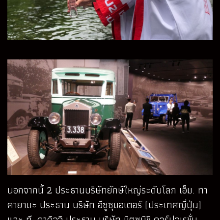
นอกจากนี้ 2 ประธานบริษัทยักษ์ใหญ่ระดับโลก เอ็ม. ทา
คายามะ ประธาน บริษัท อีซูซุมอเตอร์ (ประเทศญี่ปุ่น)
และ ที. คาคิอุจิ ประธาน บริษัท มิตซูบิชิ คอร์ปอเรชั่น