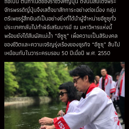
ถือเป็น ต้นกำเนิดของราชวงศ์ญี่ปุ่น ดังนั้นสมเด็จพระ
จักรพรรดิญี่ปุ่นจึงเสด็จมาสักการะอย่างต่อเนื่อง กลุ่ม
ตรีเพชรรู้สึกยินดีเป็นอย่างยิ่งที่ได้นำผู้จำหน่ายอีซูซุทั่ว
ประเทศกลับไปทำพิธีเสริมบารมี ณ มหาวิหารแห่งนี้
พร้อมยังได้สัมผัสแม่น้ำ “อีซูซุ” เพื่อความเป็นสิริมงคล
ของชีวิตและความเจริญรุ่งเรืองของธุรกิจ “อีซูซุ” สืบไป
เหมือนกับในวาระครบรอบ 50 ปีเมื่อปี พ.ศ. 2550