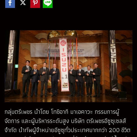
กลุ่มตรีเพชร นำโดย โทชิอากิ มาเอคาวะ กรรมการผู้
จัดการ และผู้บริหารระดับสูง บริษัท ตรีเพชรอีซูซุเซลส์
จำกัด นำทัพผู้จำหน่ายอีซูซุทั่วประเทศมากกว่า 200 ชีวิต