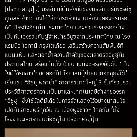
(ประเทศญี่ปุ่น) บริษัทแม่ต้นสังกัดของบริษัท ตรีเพชรอีซู
ซุเซลส์ จำกัด ยังได้ให้เกียรติร่วมงานเลี้ยงฉลองครบรอบ
60 ปีธุรกิจอีซูซุในประเทศไทย และร่วมสังสรรค์อย่าง
เป็นกันเองร่วมกับผู้จำหน่ายอีซูซุจากประเทศไทย ณ โรง
แรมนิว โอทานิ กรุงโตเกียว เสริมสร้างความสัมพันธ์ที่
แน่นแฟ้น และตอกย้ำความสำคัญของตลาดรถอีซูซุใน
ประเทศไทย พร้อมกับตั้งเป้าหมายที่จะครองอันดับ 1 ใน
ใจผู้ใช้รถชาวไทยตลอดไป โอกาสนี้ผู้จำหน่ายอีซูซุยังได้ไป
เยี่ยมชม “อีซูซุ พลาซ่า” อาคารขนาดใหญ่ 3 ชั้นที่รวบรวม
ประวัติศาสตร์ความเป็นมาและเทคโนโลยีต่างๆของรถ
“อีซูซุ” ซึ่งใช้มัลติมีเดียในการจัดแสดงไว้อย่างน่าสนใจ
เปิดให้เข้าชมฟรีทุกวัน ณ เมืองฟูจิซาวะ ใกล้กับที่ตั้ง
โรงงานผลิตรถยนต์อีซูซุใน ประเทศญี่ปุ่น