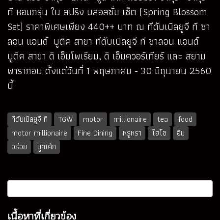
ที หอมกรุ่น ใน สปริง บลอสซั่ม เซ็ต (Spring Blossom
Set) ราคาพิเศษเพียง 440++ บาท ณ ทีดับเบิลยูจี ที ซา
ลอน แอนด์ บูติค สาขา ทีดับเบิลยูจี ที ซาลอน แอนด์
บูติค สาขา ดิ เอ็มโพเรียม, ดิ เอ็มควอร์เทียร์ และ สยาม
พารากอน ตั้งแต่วันที่ 1 พฤษภาคม - 30 มิถุนายน 2560
นี้
ทีดับเบิลยูจี ที
TGW
motor
millionaire
tea
food
motor millionaire
Fine Dining
หรูหรา
ไฮโซ
อิ่ม
อร่อย
มูสเค้ก
เนื้อหาที่เกี่ยวข้อง