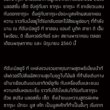
บลอสซั่ม เซ็ต จับคู่กับชา ซากุระ ซากุระ ที ชาเขียวเบลน
กับดอกซากุระ ดื่มคู่กับซากุระมัชฉะมูสเค้กผสมชาหอม
หวาน ราวกับนั่งอยู่ใต้ร่มกลีบดอกไม้สีชมพูอ่อนๆ ที่กำลัง
บาน ณ ทีดับเบิลยูจี ที ซาลอน แอนด์ บูติค สาขา ดิ เอ็ม
โพเรียม, ดิ เอ็มควอร์เทียร์ และ สยามพารากอน ตลอด
เดือนพฤษภาคม และ มิถุนายน 2560 นี้
ทีดับเบิลยูจี ที แหล่งรวบรวมชาคุณภาพสุดพรีเมี่ยมนำที
เลิฟเวอร์ไปสัมผัสความสุขในฤดูใบไม้ผลิ ที่กำลังเดินทาง
เข้ามาเยือนดินแดนอาทิตย์อุทัย กับเครื่องดื่มและขนม
หวานกลิ่นหอมระรื่น ราวกับได้นั่งเล่นใต้ร่มต้นซากุระ
ด้วย สปริง บลอสซั่ม เซ็ต ซึ่งนำขนมหวานสูตรพิเศษ
ซากุระ มัทฉะ มูส เค้ก เป็นมูสเค้กที่ทำเป็นชั้นๆ เริ่มจาก