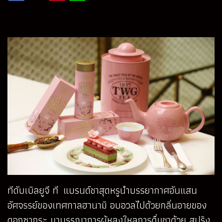
ทีดับเบิลยูจี ที แบรนด์ชาสุดหรูนำบรรยากาศอันแสน
อัศจรรย์ของเทศกาลฮานามิ อบอวลไปด้วยกลิ่นอายของ
ดอกซากุระ มาบรรณาการผู้หลงใหลการดื่มชาด้วย สปริง