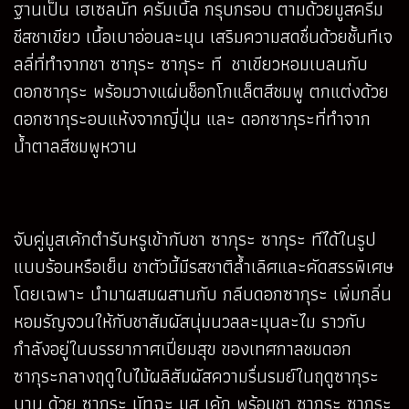
ฐานเป็น เฮเซลนัท ครัมเบิ้ล กรุบกรอบ ตามด้วยมูสครีม
ชีสชาเขียว เนื้อเบาอ่อนละมุน เสริมความสดชื่นด้วยชั้นทีเจ
ลลี่ที่ทำจากชา ซากุระ ซากุระ ที ชาเขียวหอมเบลนกับ
ดอกซากุระ พร้อมวางแผ่นช็อกโกแล็ตสีชมพู ตกแต่งด้วย
ดอกซากุระอบแห้งจากญี่ปุ่น และ ดอกซากุระที่ทำจาก
น้ำตาลสีชมพูหวาน
จับคู่มูสเค้กตำรับหรูเข้ากับชา ซากุระ ซากุระ ทีได้ในรูป
แบบร้อนหรือเย็น ชาตัวนี้มีรสชาติล้ำเลิศและคัดสรรพิเศษ
โดยเฉพาะ นำมาผสมผสานกับ กลีบดอกซากุระ เพิ่มกลิ่น
หอมรัญจวนให้กับชาสัมผัสนุ่มนวลละมุนละไม ราวกับ
กำลังอยู่ในบรรยากาศเปี่ยมสุข ของเทศกาลชมดอก
ซากุระกลางฤดูใบไม้ผลิสัมผัสความรื่นรมย์ในฤดูซากุระ
บาน ด้วย ซากุระ มัทฉะ มูส เค้ก พร้อมชา ซากุระ ซากุระ