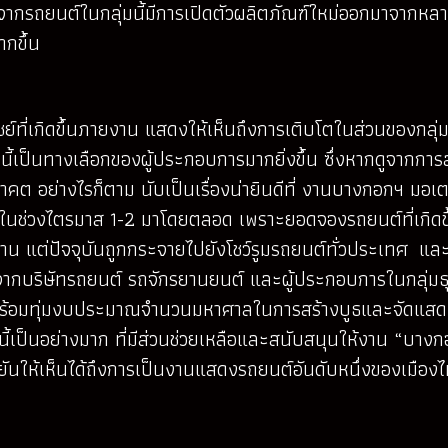
องจากรถยนต์ในกลุ่มนี้มีการเปิดตัวผลิตภัณฑ์ใหม่ออกมาจากหลา
กขึ้น
ที่เกิดขึ้นภายงาน แสดงให้เห็นถึงการเติบโตในส่วนของกลุ่มธุ
เป็นทางเลือกของผู้ประกอบการมากยิ่งขึ้น ซึ่งหากดูจากการสน
อนาคต อย่างไรก็ตาม นับเป็นเรื่องน่ายินดีที่ งานบางกอกฯ มอ
นช่วงไตรมาส 1-2 มาโดยตลอด เพราะยอดจองรถยนต์ที่เกิดขึ้นใ
าน แต่ปัจจุบันถูกกระจายไปยังโชว์รูมรถยนต์ทั่วประเทศ 
างดีจากบริษัทรถยนต์ รถจักรยานยนต์ และผู้ประกอบการในกลุ่ม
ร้อมทุ่มงบประมาณจำนวนมหาศาลในการสร้างบูธและจัดแสดงโช
นี้เป็นอย่างมาก ที่มีส่วนช่วยเหลือและสนับสนุนให้งาน “บางกอ
นให้เห็นได้ถึงการเป็นงานแสดงรถยนต์อันดับหนึ่งของเมืองไ