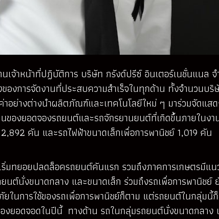
จ้าหน้าที่ปฏิบัติการ บริษัท กรังด์ปรีซ์ อินเตอร์เนชั่นแนล
ครั้งของการจัดงานที่ประสบความสำเร็จในทุกด้าน ทั้งจำนวนบริ
ุกค่าอย่างต่างนำผลิตภัณฑ์และเทคโนโลยีใหม่ ๆ มาร่วมจัดแสด
น ด้านของยอดจองรถยนต์และรถจักรยานยนต์ที่เกิดขึ้นภายในงาน
,892 คัน และรถไฟฟ้าขนาดเล็กเพื่อการพานิชย์ 1,019 คัน
เริ่มทยอยปลดล็อครถยนต์คันแรก รวมถึงภาคการเกษตรมีแนวโ
รถยนต์นั่งขนาดกลาง และขนาดเล็ก ร่วมถึงรถเพื่อการพานิชย์ ย
ัยในการใช้ของรถเพื่อการพานิชย์ก็ตาม แต่รถยนต์ในกลุ่มนี้
ต์ ของยอดจอดในปีนี้ ทางด้าน รถในกลุ่มรถยนต์นั่งขนาดกลา