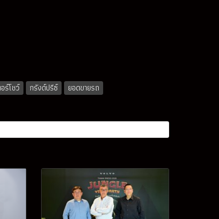
อร์โชว์
กรังด์ปรีซ์
ยอดขายรถ