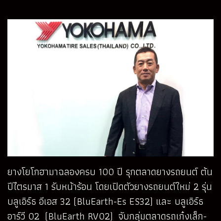
ยางโยโกฮามาฉลองครบ 100 ปี รุกตลาดยางรถยนต์ ต้น
ปีไตรมาส 1 รับหน้าร้อน โดยเปิดตัวยางรถยนต์ใหม่ 2 รุ่น
บลูเอิร์ธ อีเอส 32 (BluEarth-Es ES32) และ บลูเอิร์ธ
อาร์วี 02 (BluEarth RV02) จับกลุ่มตลาดรถเก๋งเล็ก-