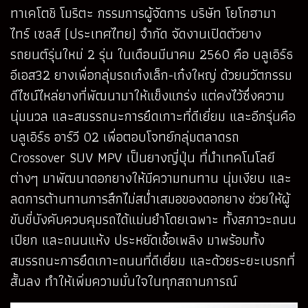
ทาเคโตชิ โมริตะ กรรมการผู้จัดการ บริษัท โยโกฮามา
ไทร์ เซลส์ (ประเทศไทย) จำกัด จัดงานเปิดตัวยาง
รถยนต์รุ่นใหม่ 2 รุ่น ในเดือนมีนาคม 2560 คือ บลูเอิร์ธ
อีเอส32 ยางเพื่อกลุ่มรถเก๋งเล็ก-เก๋งใหญ่ ด้วยนวัตกรรม
ดีไซน์ไหล่ยางที่พัฒนามาให้แข็งแกร่ง แต่คงไว้ซึ่งความ
นุ่มนวล และสมรรถนะการยึดเกาะที่ดีเยี่ยม และอีกรุ่นคือ
บลูเอิร์ธ อาร์วี 02 เพื่อตอบโจทย์กลุ่มตลาดรถ
Crossover SUV MPV เป็นยางญี่ปุ่น ที่นำเทคโนโลยี
ต่างๆ มาพัฒนาดอกยางให้มีความทนทาน นุ่มเงียบ และ
ลดการต้านทานการสึกไม่สม่ำเสมอของดอกยาง ช่วยให้ผู้
ขับขี่บังคับควบคุมรถได้แม่นยำโดยเฉพาะ ทั้งสภาวะถนน
เปียก และถนนแห้ง ประหยัดเชื้อเพลิง มาพร้อมทั้ง
สมรรถนะการยึดเกาะถนนที่ดีเยี่ยม และด้วยระยะเบรกที่
สั้นลง ทำให้เพิ่มความมั่นใจในทุกสถานการณ์