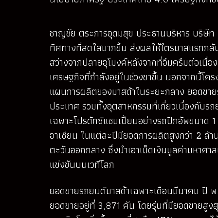
ชาญชัย ตระการอุดมสุข ประธานบริหาร บริษัท 
ทิศทางที่สดใสมากขึ้น ส่งผลให้ไตรมาสแรกกลับม
สว่างจากปลายอุโมงค์หลังจากที่อึมครึมต่อเนื่
เศรษฐกิจที่กำลังอยู่ในช่วงขาขึ้น นอกจากนี้โ
แผนการผลิตของมาสด้าในระยะกลาง ยอดขายรถยน
ประเทศ รวมทั้งอุตสาหกรรมที่เกี่ยวเนื่องกั
เฉพาะโปรดักซ์แชมเปี้ยนอย่างรถปิกอัพขนาด 1 ต
อาเซียน ในแต่ละปีมียอดการผลิตสูงกว่า 2 ล้
ตะวันออกกลาง ซึ่งนำเอาเม็ดเงินมูลค่ามหาศ
แข่งขันบนเวทีโลก
ยอดขายรถยนต์มาสด้าเฉพาะเดือนมีนาคม ปี พ.ศ. 
ยอดขายอยู่ที่ 3,871 คัน โดยรุ่นที่มียอดขายสูง