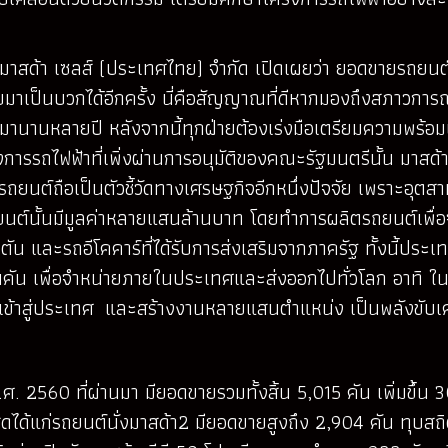
มาสด้า เซลส์ (ประเทศไทย) จำกัด เปิดเผยว่า ยอดขายรถยนต์
าเป็นบวกได้อีกครั้ง นี่คือสัญญาณที่ดีหากมองถึงสภาวการณ์ทา
องมานานหลายปี หลังจากนี้ทุกฝ่ายต้องเร่งมือเตรียมความพร้อม
ครงการรถไฟฟ้าที่เพิ่งผ่านการอนุมัติของคณะรัฐมนตรีนั้น มาส
ต์ถือเป็นตัวชี้วัดทางเศรษฐกิจอีกหนึ่งปัจจัย เพราะอุต
บรถยนต์นั้นมีมูลค่าหลายแสนล้านบาท โดยทำการผลิตรถยนต์เพ
ัน และรถอีโคคาร์ที่ได้รับการส่งเสริมจากภาครัฐ ทั้งนี้ประ
านคัน เพื่อจำหน่ายภายในประเทศและส่งออกไปทั่วโลก อาทิ ใ
าลเข้าสู่ประเทศ และสร้างงานหลายแสนตำแหน่ง เป็นพลังขั
2560 ที่ผ่านมา มียอดขายรวมทั้งสิ้น 5,015 คัน เพิ่มขึ้น 
สุดได้แก่รถยนต์นั่งมาสด้า2 มียอดขายสูงถึง 2,904 คัน ทุบสถิต