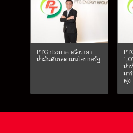
PTG ประกาศ ตรึงราคา
PTG
น้ำมันดีเซลตามนโยบายรัฐ
1,0
นำท
มาร์
พุ่