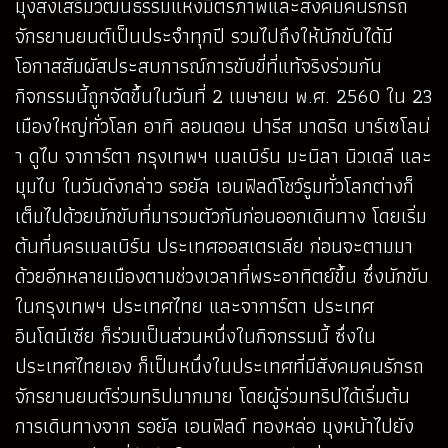
มุ่งส่งเสริมวัฒนธรรมแห่งมิตรภาพและสังคมคนรักรถ
จักรยานยนต์เป็นประจำทุกปี รวมไปถึงให้นักขับได้มี
โอกาสสัมผัสประสบการณ์การขับขี่ที่แท้จริงร่วมกัน
กิจกรรมนี้ถูกจัดขึ้นในวันที่ 2 เมษายน พ.ศ. 2560 ใน 23
เมืองใหญ่ทั่วโลก อาทิ ลอนดอน ปารีส มาดริด บาร์เซโลน่
า ดูไบ จาการ์ตา กรุงเทพฯ เมลเบิร์น มะนิลา นิวเดลี และ
มุมไบ ในวันดังกล่าว รอยัล เอนฟิลด์โชว์รูมทั่วโลกต่างก็
เต็มไปด้วยนักขับที่มารวมตัวกันก่อนออกเดินทาง โดยเริ่ม
ต้นที่นครเมลเบิร์น ประเทศออสเตรเลีย ก่อนจะตามมา
ด้วยอีกหลายเมืองตามช่วงเวลาที่พระอาทิตย์ขึ้น ซึ่งนักขับ
ในกรุงเทพฯ ประเทศไทย และจาการ์ตา ประเทศ
อินโดนีเซีย ก็ร่วมเป็นส่วนหนึ่งในกิจกรรมนี้ ซึ่งใน
ประเทศไทยเอง ก็เป็นหนึ่งในประเทศที่มีสังคมคนรักรถ
จักรยานยนต์ร่วมทริปมากมาย โดยผู้ร่วมทริปได้เริ่มต้น
การเดินทางจาก รอยัล เอนฟิลด์ ทองหล่อ มุงหน้าไปยัง