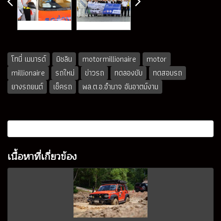
โทนี่ เมนารด์
มิชลิน
motormillionaire
motor
millionaire
รถใหม่
ข่าวรถ
ทดลองขับ
ทดสอบรถ
ยางรถยนต์
เช็ครถ
พล.ต.อ.อำนาจ อันอาตม์งาม
เนื้อหาที่เกี่ยวข้อง