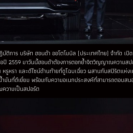
ปฏิบัติการ บริษัท ฮอนด้า ออโตโมบิล (ประเทศไทย) จำกัด เปิด
มื่อปี 2559 มาวันนี้ฮอนด้าต้องการตอกย้ำจิตวิญญาณความสป
ร์ต หรูหรา และดีไซน์ด้านท้ายที่ดูโฉบเฉี่ยว ผสานกับสปิริตแ
ดน้ำมันที่ดีเยี่ยม พร้อมกับความอเนกประสงค์ที่สามารถตอบสน
ณความเป็นสปอร์ต