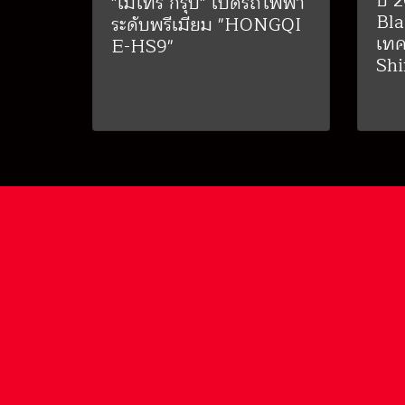
ปี 
"เมโทร กรุ๊ป" เปิดรถไฟฟ้า
Bla
ระดับพรีเมียม "HONGQI
เทค
E-HS9"
Shi