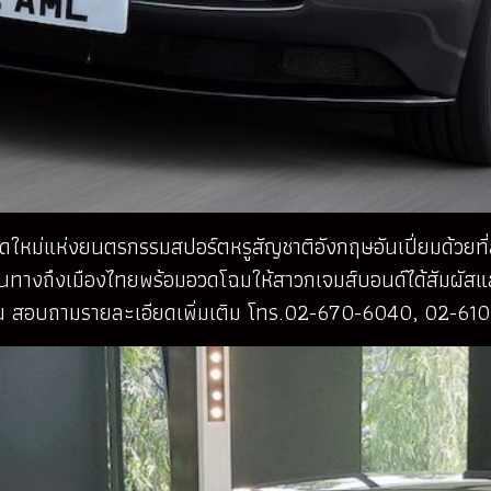
ดใหม่แห่งยนตรกรรมสปอร์ตหรูสัญชาติอังกฤษอันเปี่ยมด้วยท
ินทางถึงเมืองไทยพร้อมอวดโฉมให้สาวกเจมส์บอนด์ได้สัมผัสแล
น สอบถามรายละเอียดเพิ่มเติม โทร.02-670-6040, 02-61