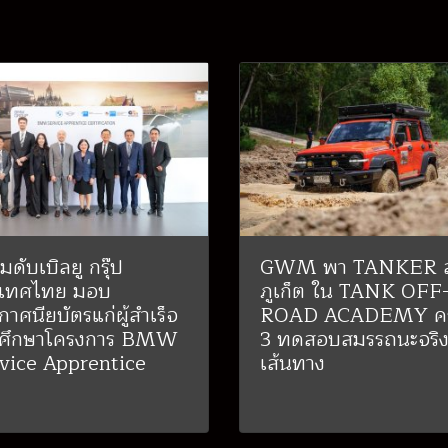
็มดับเบิลยู กรุ๊ป
GWM พา TANKER ล
ะเทศไทย มอบ
ภูเก็ต ใน TANK OFF
กาศนียบัตรแก่ผู้สำเร็จ
ROAD ACADEMY ครั้
รศึกษาโครงการ BMW
3 ทดสอบสมรรถนะจริง
vice Apprentice
เส้นทาง