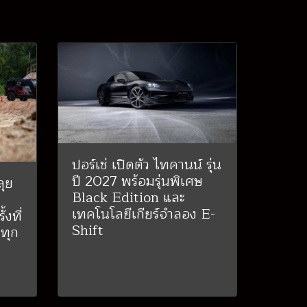
ปอร์เช่ เปิดตัว ไทคานน์ รุ่น
ปี 2027 พร้อมรุ่นพิเศษ
ุย
Black Edition และ
-
เทคโนโลยีเกียร์จำลอง E-
งที่
Shift
ทุก