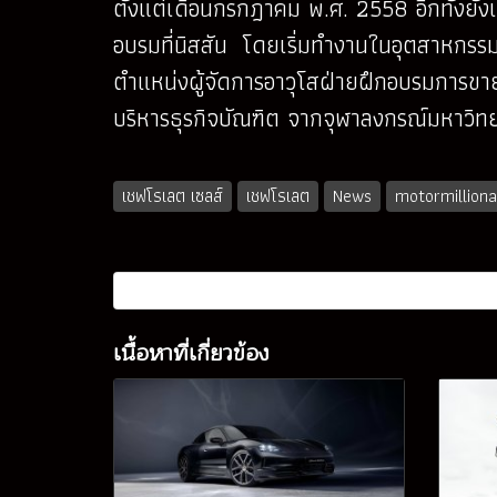
ตั้งแต่เดือนกรกฎาคม พ.ศ. 2558 อีกทั้งยังเ
อบรมที่นิสสัน โดยเริ่มทำงานในอุตสาหกรร
ตำแหน่งผู้จัดการอาวุโสฝ่ายฝึกอบรมการขาย
บริหารธุรกิจบัณฑิต จากจุฬาลงกรณ์มหาวิท
เชฟโรเลต เซลส์
เชฟโรเลต
News
motormilliona
เนื้อหาที่เกี่ยวข้อง