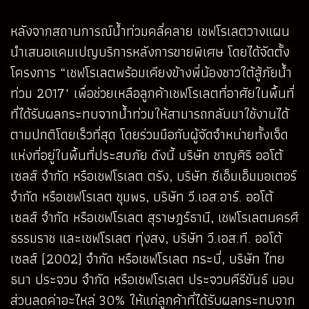
หลังจากสถานการณ์น้ำท่วมคลี่คลาย เชฟโรเลตวางแผน
นำเสนอแคมเปญบริการหลังการขายพิเศษ โดยได้จัดตั้ง
โครงการ “เชฟโรเลตพร้อมเคียงข้างพี่น้องชาวใต้สู้ภัยน้ำ
ท่วม 2017" เพื่อช่วยเหลือลูกค้าเชฟโรเลตที่อาศัยในพื้นที่
ที่ได้รับผลกระทบจากน้ำท่วมให้สามารถกลับมาใช้งานได้
ตามปกติโดยเร็วที่สุด โดยร่วมมือกับผู้จัดจำหน่ายทั้งเจ็ด
แห่งที่อยู่ในพื้นที่ประสบภัย ดังนี้ บริษัท ชาญศิริ ออโต้
เซลส์ จำกัด หรือเชฟโรเลต ตรัง, บริษัท ซีเอ็มเอ็มมอเตอร์
จำกัด หรือเชฟโรเลต ชุมพร, บริษัท วี.เอส.อาร์. ออโต้
เซลส์ จำกัด หรือเชฟโรเลต สุราษฎร์ธานี, เชฟโรเลตนครศี
ธรรมราช และเชฟโรเลต ทุ่งสง, บริษัท วี.เอส.ที. ออโต้
เซลส์ (2002) จำกัด หรือเชฟโรเลต กระบี่, บริษัท ไทย
ธนา ประจวบ จำกัด หรือเชฟโรเลต ประจวบคีรีขันธ์ มอบ
ส่วนลดค่าอะไหล่ 30% ให้แก่ลูกค้าที่ได้รับผลกระทบจาก