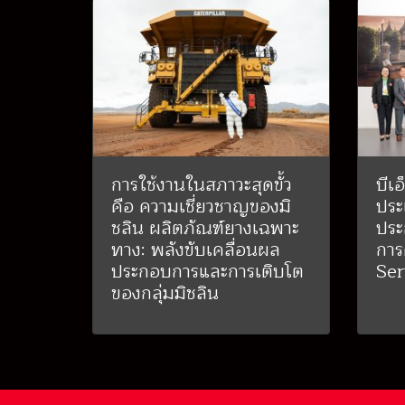
การใช้งานในสภาวะสุดขั้ว
บีเอ
คือ ความเชี่ยวชาญของมิ
ปร
ชลิน ผลิตภัณฑ์ยางเฉพาะ
ประ
ทาง: พลังขับเคลื่อนผล
กา
ประกอบการและการเติบโต
Ser
ของกลุ่มมิชลิน