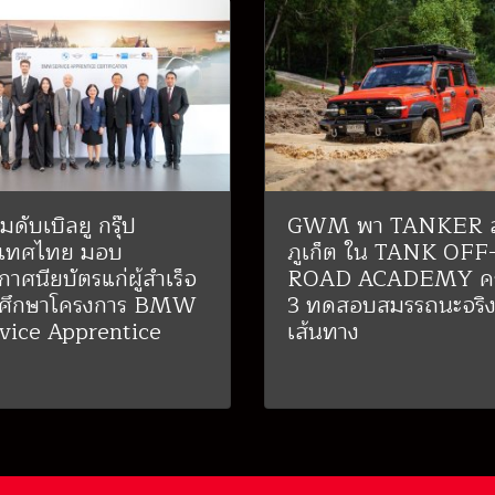
็มดับเบิลยู กรุ๊ป
GWM พา TANKER ล
ะเทศไทย มอบ
ภูเก็ต ใน TANK OFF
กาศนียบัตรแก่ผู้สำเร็จ
ROAD ACADEMY ครั้
รศึกษาโครงการ BMW
3 ทดสอบสมรรถนะจริง
vice Apprentice
เส้นทาง