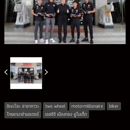
ชิเงะโอะ ฮายาคาวะ
two wheel
motormillionaire
biker
ไทยยามาฮ่ามอเตอร์
เอสซีจี เมืองทอง ยูไนเต็ด