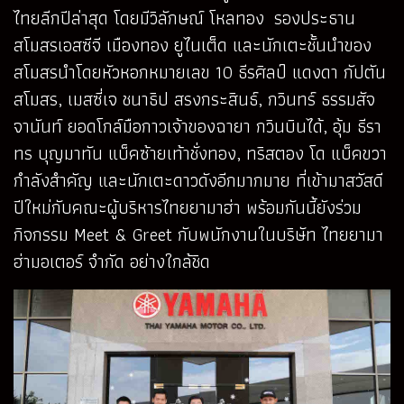
ไทยลีกปีล่าสุด โดยมีวิลักษณ์ โหลทอง รองประธาน
สโมสรเอสซีจี เมืองทอง ยูไนเต็ด และนักเตะชั้นนำของ
สโมสรนำโดยหัวหอกหมายเลข 10 ธีรศิลป์ แดงดา กัปตัน
สโมสร, เมสซี่เจ ชนาธิป สรงกระสินธ์, กวินทร์ ธรรมสัจ
จานันท์ ยอดโกล์มือกาวเจ้าของฉายา กวินบินได้, อุ้ม ธีรา
ทร บุญมาทัน แบ็คซ้ายเท้าชั่งทอง, ทริสตอง โด แบ็คขวา
กำลังสำคัญ และนักเตะดาวดังอีกมากมาย ที่เข้ามาสวัสดี
ปีใหม่กับคณะผู้บริหารไทยยามาฮ่า พร้อมกันนี้ยังร่วม
กิจกรรม Meet & Greet กับพนักงานในบริษัท ไทยยามา
ฮ่ามอเตอร์ จำกัด อย่างใกล้ชิด