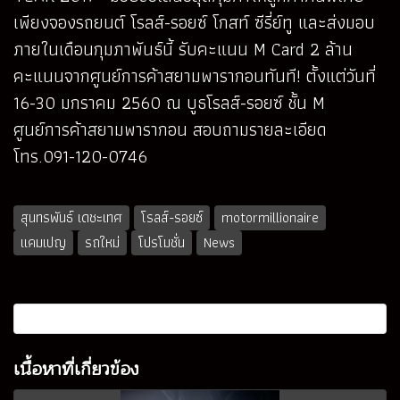
เพียงจองรถยนต์ โรลส์-รอยซ์ โกสท์ ซีรี่ย์ทู และส่งมอบ
ภายในเดือนกุมภาพันธ์นี้ รับคะแนน M Card 2 ล้าน
คะแนนจากศูนย์การค้าสยามพารากอนทันที! ตั้งแต่วันที่
16-30 มกราคม 2560 ณ บูธโรลส์-รอยซ์ ชั้น M
ศูนย์การค้าสยามพารากอน สอบถามรายละเอียด
โทร.091-120-0746
สุนทรพันธ์ เดชะเทศ
โรลส์-รอยซ์
motormillionaire
แคมเปญ
รถใหม่
โปรโมชั่น
News
เนื้อหาที่เกี่ยวข้อง