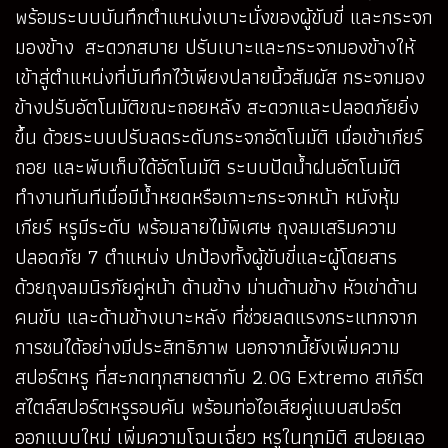
พร้อมระบบบันทึกตำแหน่งเบาะนั่งของผู้ขับขี่ และกระจก
มองข้าง สะดวกสบาย ปรับเบาะและกระจกมองข้างให้
เข้าสู่ตำแหน่งที่บันทึกไว้เพียงปลายนิ้วสัมผัส กระจกมอง
ข้างปรับอัตโนมัติขณะถอยหลัง สะดวกและปลอดภัยยิ่ง
ขึ้น ด้วยระบบปรับลดระดับกระจกอัตโนมัติ เมื่อเข้าเกียร์
ถอย และพับเก็บได้อัตโนมัติ ระบบปัดน้ำฝนอัตโนมัติ
ทำงานทันทีเมื่อมีน้ำหยดหรือเกาะกระจกหน้า หนังหุ้ม
เกียร์ หรูมีระดับ พร้อมลายไม้พิเศษ ถุงลมเสริมความ
ปลอดภัย 7 ตำแหน่ง ปกป้องทั้งผู้ขับขี่และผู้โดยสาร
ด้วยถุงลมนิรภัยคู่หน้า ด้านข้าง ม่านด้านข้าง หัวเข่าด้าน
คนขับ และด้านข้างเบาะหลัง ที่ช่วยลดแรงกระแทกจาก
การชนได้อย่างมีประสิทธิภาพ นอกจากนี้ยังเพิ่มความ
สปอร์ตหรู ที่สะกดทุกสายตากับ 2.0G Extremo สเกิร์ต
สไตล์สปอร์ตหรูรอบคัน พร้อมท่อไอเสียคู่แบบสปอร์ต
ออกแบบใหม่ เพิ่มความโฉบเฉี่ยว หรูในทุกมิติ สปอยเลอ