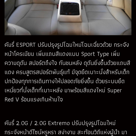
คัมรี่ ESPORT ปรับปรุงรูปโฉมใหม่โฉบเฉี่ยวด้วย กระจัง
หน้าโครเมียม เพิ่มแถบสีแดงแบบ Sport Type เพิ่ม
ความดุดัน สปอร์ตถึงใจ กันชนหลัง ดุดันยิ่งขึ้นด้วยแถบสี
แดง ครบสูตรสปอร์ตพันธุ์แท้ มีจุดยึดเบาะนั่งสำหรับเด็ก
ปกป้องทุกการเดินทางให้ปลอดภัยยิ่งขึ้น ด้วยระบบยึด
เหนี่ยวที่นั่งเด็กที่เบาะหลัง มาพร้อมสีแดงใหม่ Super
Red V ร้อนแรงเกินห้ามใจ
คัมรี่ 2.0G / 2.0G Extremo ปรับปรุงรูปโฉมใหม่
กระจังหน้าดีไซน์หรูหรา สง่างาม สะท้อนวิถีแห่งผู้นำ มา