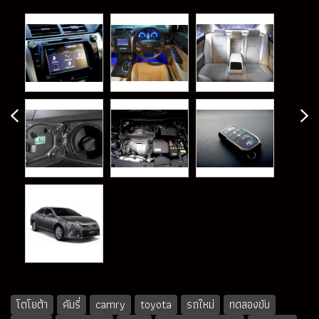
โตโยต้า
คัมรี่
camry
toyota
รถใหม่
ทดลองขับ