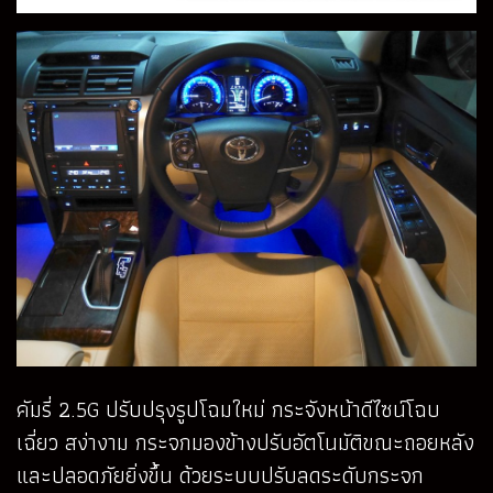
คัมรี่ 2.5G ปรับปรุงรูปโฉมใหม่ กระจังหน้าดีไซน์โฉบ
เฉี่ยว สง่างาม กระจกมองข้างปรับอัตโนมัติขณะถอยหลัง
และปลอดภัยยิ่งขึ้น ด้วยระบบปรับลดระดับกระจก