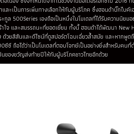
ต่อเนื่อง ซึ่งจะเห็นได้จากในช่วงงานมอเตอร์เอ็กซโป 2016 ที
ักและเป็นการเพิ่มทางเลือกให้กับผู้บริโภค ซึ่งฮอนด้าบิ๊กไบค
กูล 500Series เองถือเป็นหนึ่งในโมเดลที่ได้รับความนิยมอย
ร์ตเร้าใจ และสมรรถนะที่ยอดเยี่ยม ทั้งนี้ ฮอนด้าได้พัฒน
จริง ด้วยสีสันและดีไซน์ที่ดูสปอร์ตโฉบเฉี่ยวล้ำสมัย และหา
ีซี ถือได้ว่าเป็นโมเดลที่ตอบโจทย์เป็นอย่างยิ่งสำหรับคนที่ต
เป็นของขวัญส่งท้ายปีให้กับผู้บริโภคชาวไทยอีกด้วย