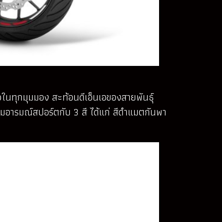
ในทุกมุมมอง สะท้อนดีเอ็นเอของสายพันธุ์
ต็มอารมณ์สปอร์ตกับ 3 สี ได้แก่ สีดำแมตกันพา