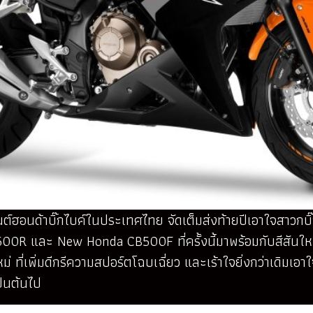
นต์ฮอนด้าบิ๊กไบค์ในประเทศไทย จัดเต็มส่งท้ายปีเอาใจสาวกบิ๊
00R และ New Honda CB500F ที่ครั้งนี้มาพร้อมกับสีสันใหม่
 ที่เพิ่มดีกรีความสปอร์ตโฉบเฉี่ยว และเร้าใจยิ่งกว่าเดิมเ
เป็นต้นไป