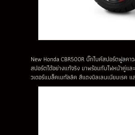
New Honda CBR500R บิ๊กไบค์สปอร์ตฟูลคาวล์ 
สปอร์ตได้อย่างแท้จริง มาพร้อมกับไฟหน้าคู่แล
วเดอร์แบล็คเมทัลลิค สีแดงมิลเลนเนียมเรค และ