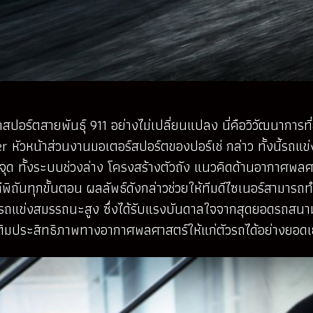
ร์ตสายพันธุ์ 911 อย่างไม่เปลี่ยนแปลง นี่คือวิวัฒนาการที่
 หัวหน้าส่วนงานมอเตอร์สปอร์ตของปอร์เช่ กล่าว ทั้งนี้รถแข่ง
ุด ทั้งระบบช่วงล่าง โครงสร้างตัวถัง แนวคิดด้านอากาศพล
พิถันทุกขั้นตอน ผลลัพธ์ดังกล่าวช่วยให้ทีมดีไซเนอร์สามา
รถแข่งสมรรถนะสูง ซึ่งได้รับแรงบันดาลใจจากสุดยอดรถสนาม
เติมประสิทธิภาพทางอากาศพลศาสตร์ให้แก่ตัวรถได้อย่างยอดเย