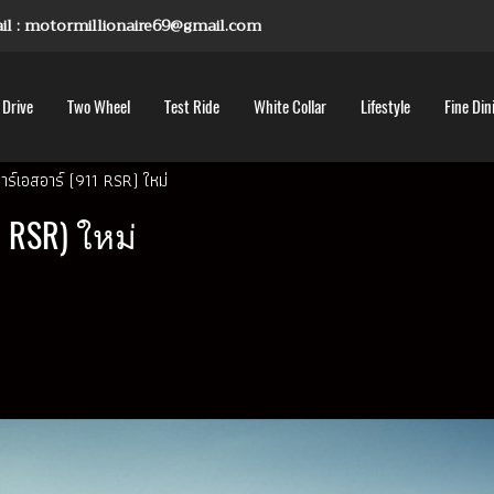
mail : motormillionaire69@gmail.com
 Drive
Two Wheel
Test Ride
White Collar
Lifestyle
Fine Din
อาร์เอสอาร์ (911 RSR) ใหม่
1 RSR) ใหม่