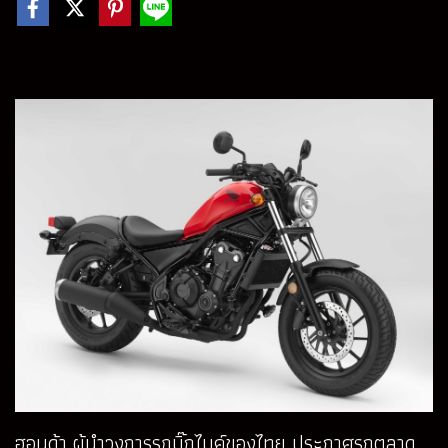
ฮอนด้า ผู้นำวงการรถบิ๊กไบค์ของไทย ประกาศรุกตลาด