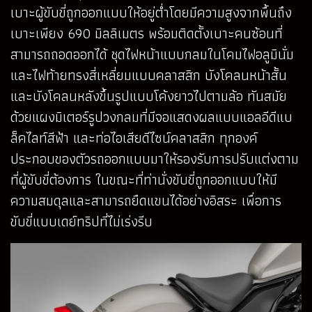
เบาะผู้ขับขี่ถูกออกแบบให้อยู่ต่ำโดยมีความสูงจากพื้นถึง
เบาะเพียง 690 มิลลิเมตร พร้อมติดตั้งเบาะคนซ้อนที่
สามารถถอดออกได้ ชุดไฟหน้าแบบกลมในโคมไฟอลูมินั่ม
และไฟท้ายทรงสี่เหลี่ยมแบบคลาสสิก บังโคลนหน้าสั้น
และบังโคลนหลังขึ้นรูปแบบโค้งยาวไปตามล้อ ทันสมัย
ด้วยแผงมิเตอร์รูปวงกลมที่มีจอแสดงผลแบบแอลอีดีแบ
ล็คไลท์สีฟ้า และท่อไอเสียดีไซน์คลาสสิก ทุกองค์
ประกอบของตัวรถออกแบบมาให้รองรับการปรับแต่งตาม
ที่ผู้ขับขี่ต้องการ ในขณะที่ท่านั่งขับขี่ถูกออกแบบให้มี
ความสมดุลและสามารถยืดแขนได้อย่างอิสระ เพื่อการ
ขับขี่แบบเดย์ทริปที่ไม่เร่งรีบ