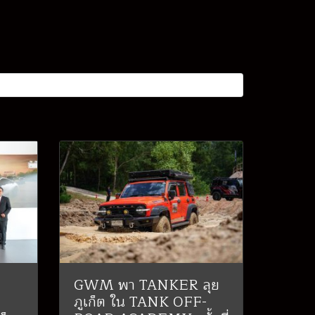
GWM พา TANKER ลุย
ภูเก็ต ใน TANK OFF-