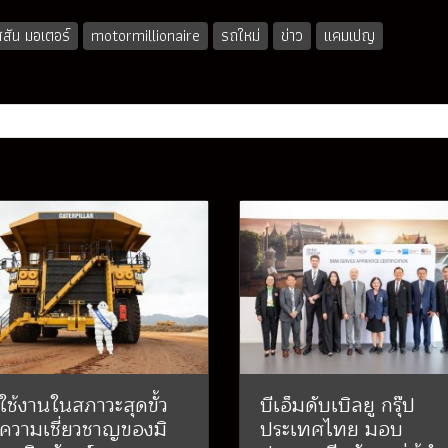
สสัน มอเตอร์
motormillionaire
รถใหม่
ข่าว
แคมเปญ
ใช้งานในสภาวะสุดขั้ว
บีเอ็มดับเบิลยู กรุ๊ป
 ความเชี่ยวชาญของมิ
ประเทศไทย มอบ