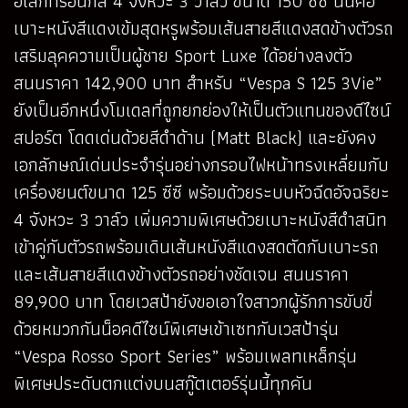
อิเล็กทรอนิกส์ 4 จังหวะ 3 วาล์ว ขนาด 150 ซีซี นั้นคือ
เบาะหนังสีแดงเข้มสุดหรูพร้อมเส้นสายสีแดงสดข้างตัวรถ
เสริมลุคความเป็นผู้ชาย Sport Luxe ได้อย่างลงตัว
สนนราคา 142,900 บาท สำหรับ “Vespa S 125 3Vie”
ยังเป็นอีกหนึ่งโมเดลที่ถูกยกย่องให้เป็นตัวแทนของดีไซน์
สปอร์ต โดดเด่นด้วยสีดำด้าน (Matt Black) และยังคง
เอกลักษณ์เด่นประจำรุ่นอย่างกรอบไฟหน้าทรงเหลี่ยมกับ
เครื่องยนต์ขนาด 125 ซีซี พร้อมด้วยระบบหัวฉีดอัจฉริยะ
4 จังหวะ 3 วาล์ว เพิ่มความพิเศษด้วยเบาะหนังสีดำสนิท
เข้าคู่กับตัวรถพร้อมเดินเส้นหนังสีแดงสดตัดกับเบาะรถ
และเส้นสายสีแดงข้างตัวรถอย่างชัดเจน สนนราคา
89,900 บาท โดยเวสป้ายังขอเอาใจสาวกผู้รักการขับขี่
ด้วยหมวกกันน็อคดีไซน์พิเศษเข้าเซทกับเวสป้ารุ่น
“Vespa Rosso Sport Series” พร้อมเพลทเหล็กรุ่น
พิเศษประดับตกแต่งบนสกู๊ตเตอร์รุ่นนี้ทุกคัน