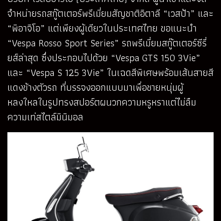
จำหน่ายรถสกู๊ตเตอร์พรีเมี่ยมสัญชาติอิตาลี “เวสป้า” และ
“พิอาจิโอ” แต่เพียงผู้เดียวในประเทศไทย ขอแนะนำ
“Vespa Rosso Sport Series” รถพรีเมี่ยมสกู๊ตเตอร์ซีรี่
ยส์ล่าสุด ซึ่งประกอบไปด้วย “Vespa GTS 150 3Vie”
และ “Vespa S 125 3Vie” ในเฉดสีพิเศษพร้อมเส้นสายสี
แดงข้างตัวรถ ที่บรรจงออกแบบมาเพื่อชายหนุ่มผู้
หลงใหลในรูปทรงสปอร์ตผนวกความหรูหราแต่ไม่ลืม
ความเท่สไตล์มินิมอล